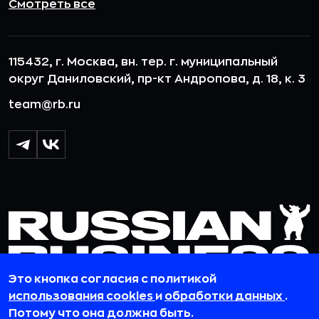
Смотреть все
115432, г. Москва, вн. тер. г. муниципальный
округ Даниловский, пр-кт Андропова, д. 18, к. 3
team@rb.ru
Это кнопка согласия с политикой
использования cookies
и
обработки данных
.
Потому что она должна быть.
© 2012-2026 ООО «РБточкаРУ». ИНН 7729703526, КПП 772501001,