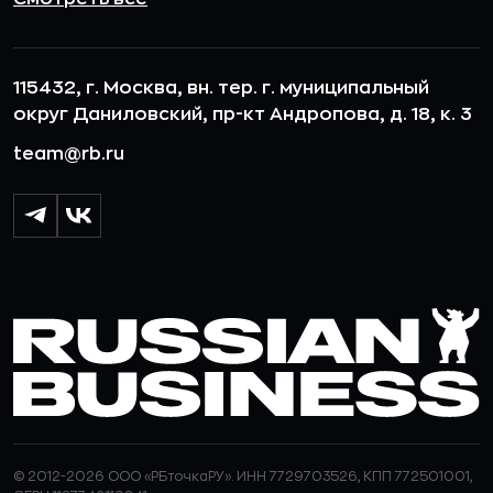
115432, г. Москва, вн. тер. г. муниципальный
округ Даниловский, пр-кт Андропова, д. 18, к. 3
team@rb.ru
© 2012-2026 ООО «РБточкаРУ». ИНН 7729703526, КПП 772501001,