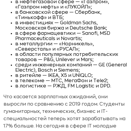
в нефтегазовой сфере — «Газпром»,
«Газпром нефть» и «ЛУКОЙЛ»;
в банковской сфере — Сбербанк,
«Тинькофф» и ВТБ;
в инвестициях — Goldman Sachs,
Московская биржа и Deutsche Bank;
в сфере фармацевтики — Sanofi, MSD
Pharmaceuticals и Novartis;
в металлургии — «Норникель»,
«Северсталь» и «РУСАЛ»;
в области популярных потребительских
товаров — P&G, Unilever и Mars;
среди инженерных компаний — GE (General
Electric), Bosch и Siemens;
в ритейле — IKEA, X5 и UNIQLO;
в телекоме — МТС, МегаФон и Tele2;
в логистике — РЖД, FM Logistic и DPD.
Что касается зарплатных ожиданий, они
выросли по сравнению с 2019 годом. Студенты
гуманитарных, технических, бизнес и IT-
специальностей теперь хотят зарабатывать на
17% больше. На сегодня в сфере IT молодые