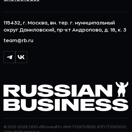
115432, г. Москва, вн. тер. г. муниципальный
округ Даниловский, пр-кт Андропова, д. 18, к. 3
team@rb.ru
© 2012-2026 ООО «РБточкаРУ». ИНН 7729703526, КПП 772501001,