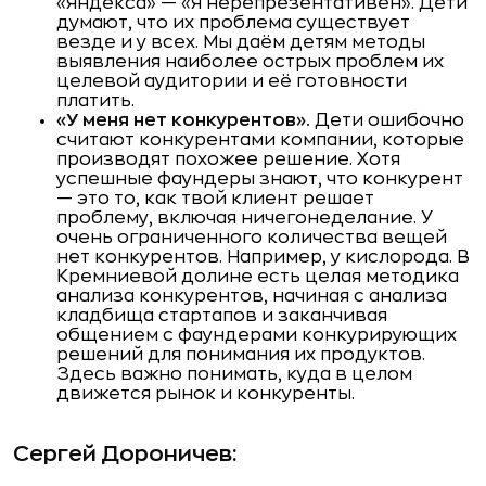
«Яндекса» — «Я нерепрезентативен». Дети
думают, что их проблема существует
везде и у всех. Мы даём детям методы
выявления наиболее острых проблем их
целевой аудитории и её готовности
платить.
«У меня нет конкурентов».
Дети ошибочно
считают конкурентами компании, которые
производят похожее решение. Хотя
успешные фаундеры знают, что конкурент
— это то, как твой клиент решает
проблему, включая ничегонеделание. У
очень ограниченного количества вещей
нет конкурентов. Например, у кислорода. В
Кремниевой долине есть целая методика
анализа конкурентов, начиная с анализа
кладбища стартапов и заканчивая
общением с фаундерами конкурирующих
решений для понимания их продуктов.
Здесь важно понимать, куда в целом
движется рынок и конкуренты.
Сергей Дороничев: