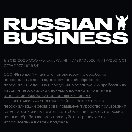
© 2012-2026 ООО «РБточкаРУ». ИНН 7729703526, КПП 772501001,
ОГРН 1127746119841
ООО «РБточкаРУ» является оператором по обработке
персональных данных, информация об обработке
персональных данных и сведения о реализуемых требованиях
к защите персональных данных отражены в
Политике в
отношении обработки персональных данных.
ООО «РБточкаРУ» использует файлы cookie с целью
персонализации сервисов и повышения удобства пользования
веб-сайтом. Если вы не хотите, чтобы ваши пользовательские
данные обрабатывались, пожалуйста, ограничьте их
использование в своём браузере.