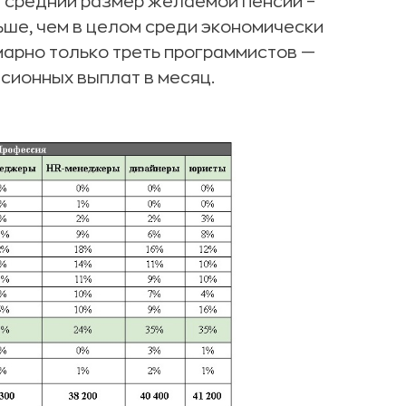
й средний размер желаемой пенсии –
льше, чем в целом среди экономически
марно только треть программистов —
сионных выплат в месяц.