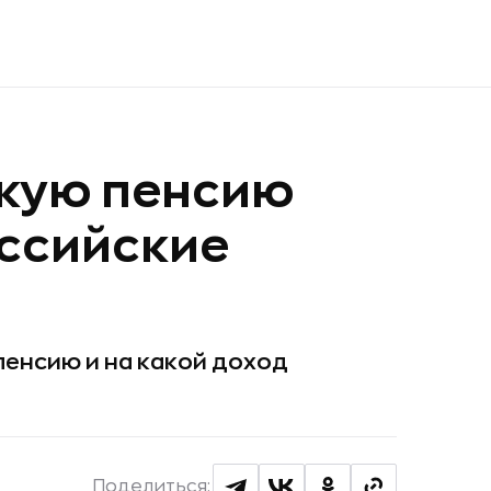
акую пенсию
оссийские
пенсию и на какой доход
Поделиться: