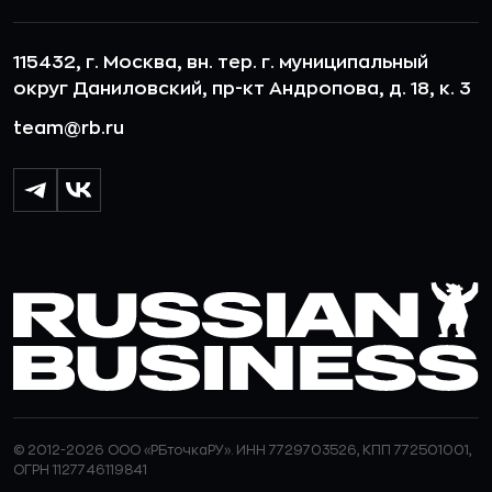
115432, г. Москва, вн. тер. г. муниципальный
округ Даниловский, пр-кт Андропова, д. 18, к. 3
team@rb.ru
© 2012-2026 ООО «РБточкаРУ». ИНН 7729703526, КПП 772501001,
ОГРН 1127746119841