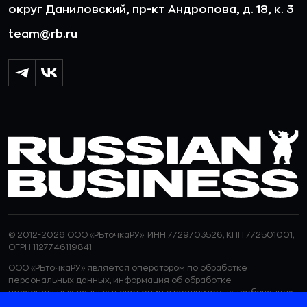
округ Даниловский, пр-кт Андропова, д. 18, к. 3
team@rb.ru
© 2012-2026 ООО «РБточкаРУ». ИНН 7729703526, КПП 772501001,
ОГРН 1127746119841
ООО «РБточкаРУ» является оператором по обработке
персональных данных, информация об обработке
персональных данных и сведения о реализуемых требованиях
к защите персональных данных отражены в
Политике в