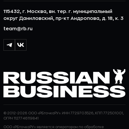
115432, г. Москва, вн. тер. г. муниципальный
округ Даниловский, пр-кт Андропова, д. 18, к. 3
team@rb.ru
© 2012-2026 ООО «РБточкаРУ». ИНН 7729703526, КПП 772501001,
ОГРН 1127746119841
ООО «РБточкаРУ» является оператором по обработке