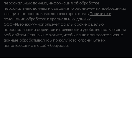
персональных данных, информация об обработке
персональных данных и сведения о реализуемых требованиях
к защите персональных данных отражены в
Политике в
отношении обработки персональных данных.
ООО «РБточкаРУ» использует файлы cookie с целью
персонализации сервисов и повышения удобства пользования
веб-сайтом. Если вы не хотите, чтобы ваши пользовательские
данные обрабатывались, пожалуйста, ограничьте их
использование в своём браузере.