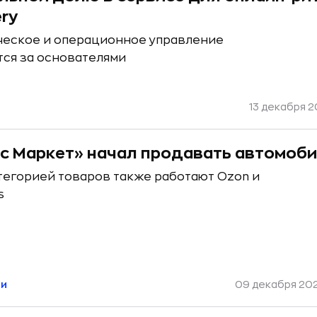
ry
ческое и операционное управление
тся за основателями
13 декабря 20
с Маркет» начал продавать автомоб
атегорией товаров также работают Ozon и
s
ли
09 декабря 202