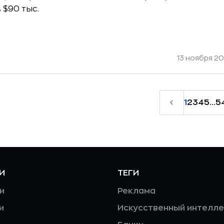
 $90 тыс.
13 ноября 20
1
2
3
4
5
...
5
И
ТЕГИ
и
Реклама
и
Искусственный интелле