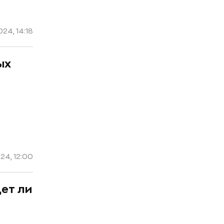
24, 14:18
ых
24, 12:00
дет ли