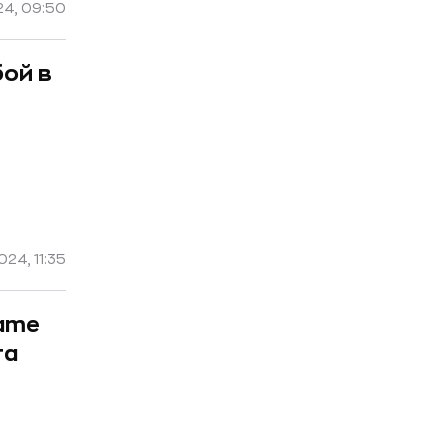
24, 09:50
ой в
024, 11:35
ame
та