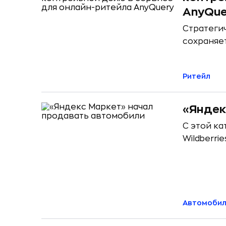
AnyQue
Стратеги
сохраняе
Ритейл
«Яндек
С этой к
Wildberrie
Автомоби