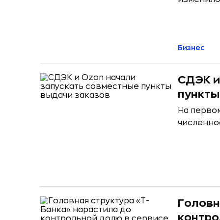
Бизнес
СДЭК и
пункты
На первом
численнос
Головн
контро