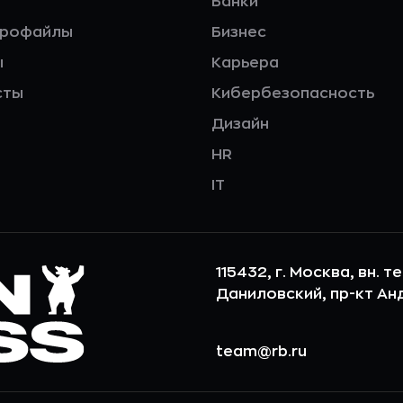
Банки
профайлы
Бизнес
ы
Карьера
сты
Кибербезопасность
Дизайн
HR
IT
115432, г. Москва, вн. т
Даниловский, пр-кт Андр
team@rb.ru