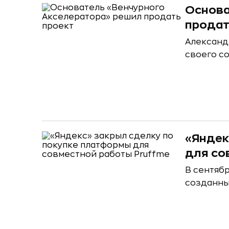
Основа
продат
Александ
своего с
«Яндек
для со
В сентяб
созданны