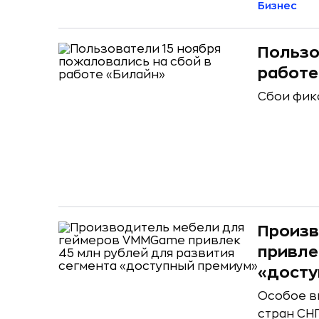
Бизнес
Пользо
работе
Сбои фик
Произв
привле
«досту
Особое в
стран СН