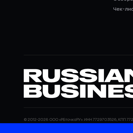
Чек-ли
© 2012-2026 ООО «РБточкаРУ». ИНН 7729703526, КПП 772
ООО «РБточкаРУ» является оператором по обработке п
информация об обработке персональных данных и све