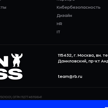
сты
Кибербезопасность
Дизайн
HR
IT
115432, г. Москва, вн. т
Даниловский, пр-кт Андр
team@rb.ru
501001, ОГРН 1127746119841
ерсональных данных,
ООО «РБточкаРУ» использует фай
дения о реализуемых
повышения удобства пользования