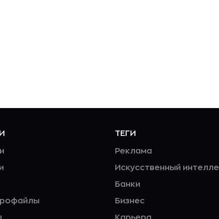
И
ТЕГИ
и
Реклама
и
Искусственный интелле
Банки
профайлы
Бизнес
ы
Карьера