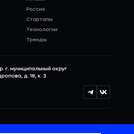
Россия
Стартапы
Технологии
Тренды
ер. г. муниципальный округ
опова, д. 18, к. 3
лы cookie с целью персонализации сервисов и
 веб-сайтом. Если вы не хотите, чтобы ваши