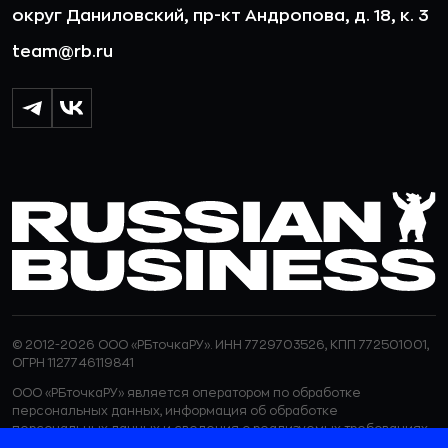
округ Даниловский, пр-кт Андропова, д. 18, к. 3
team@rb.ru
© 2012-2026 ООО «РБточкаРУ». ИНН 7729703526, КПП 772501001,
ОГРН 1127746119841
ООО «РБточкаРУ» является оператором по обработке
персональных данных, информация об обработке
персональных данных и сведения о реализуемых требованиях
к защите персональных данных отражены в
Политике в