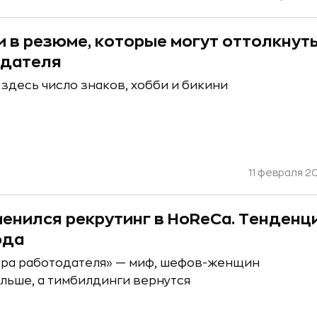
 в резюме, которые могут оттолкнут
одателя
 здесь число знаков, хобби и бикини
11 февраля 20
менился рекрутинг в HoReCa. Тенденц
ода
эра работодателя» — миф, шефов-женщин
ольше, а тимбилдинги вернутся