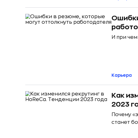
Ошибки
работ
И при чем
Карьера
Как из
2023 г
Почему «
станет б