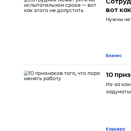
Cотруд
вот ка
Нужны че
Бизнес
10 при
Из-за как
задумать
Карьера