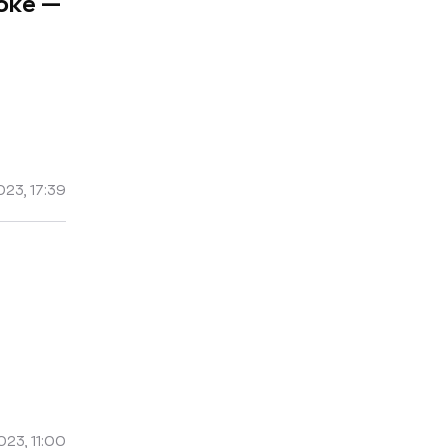
оке —
023, 17:39
23, 11:00