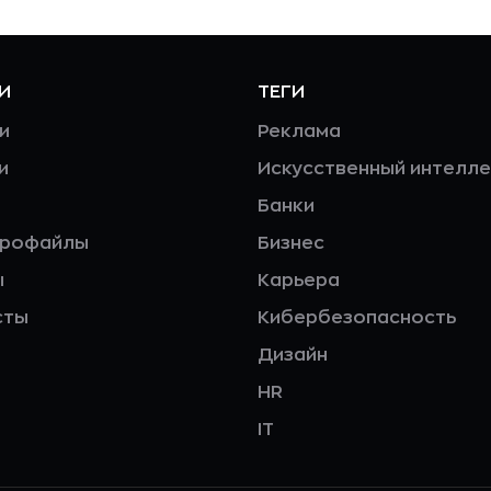
И
ТЕГИ
и
Реклама
и
Искусственный интелле
Банки
профайлы
Бизнес
ы
Карьера
сты
Кибербезопасность
Дизайн
HR
IT