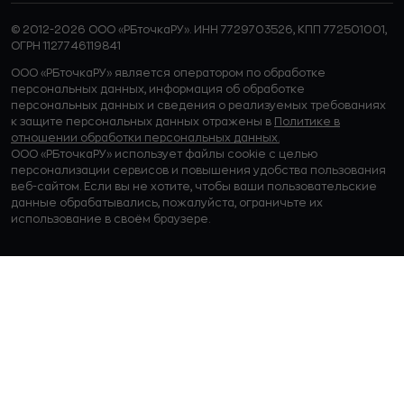
© 2012-2026 ООО «РБточкаРУ». ИНН 7729703526, КПП 772501001,
ОГРН 1127746119841
ООО «РБточкаРУ» является оператором по обработке
персональных данных, информация об обработке
персональных данных и сведения о реализуемых требованиях
к защите персональных данных отражены в
Политике в
отношении обработки персональных данных.
ООО «РБточкаРУ» использует файлы cookie с целью
персонализации сервисов и повышения удобства пользования
веб-сайтом. Если вы не хотите, чтобы ваши пользовательские
данные обрабатывались, пожалуйста, ограничьте их
использование в своём браузере.