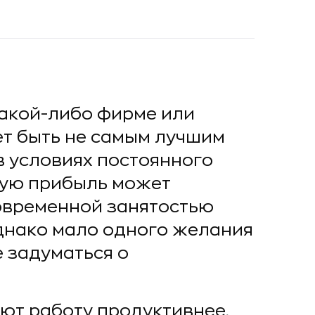
какой-либо фирме или
т быть не самым лучшим
в условиях постоянного
шую прибыль может
новременной занятостью
Однако мало одного желания
 задуматься о
ают работу продуктивнее,