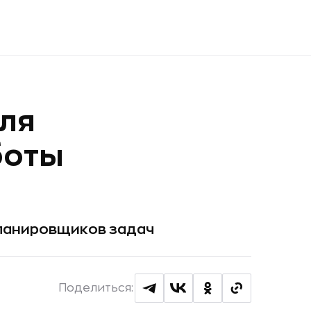
для
боты
планировщиков задач
Поделиться: