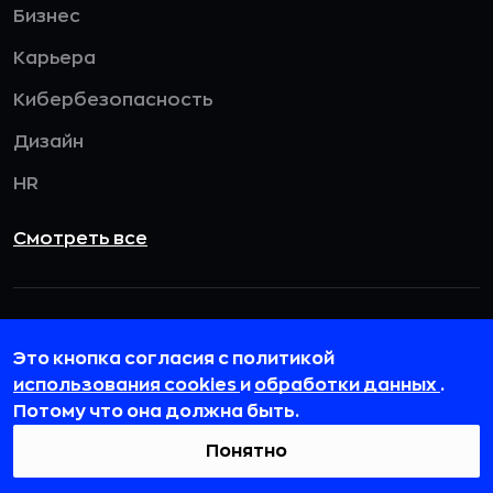
Бизнес
Карьера
Кибербезопасность
Дизайн
HR
Смотреть все
115432, г. Москва, вн. тер. г. муниципальный
округ Даниловский, пр-кт Андропова, д. 18, к. 3
Это кнопка согласия с политикой
использования cookies
и
обработки данных
.
team@rb.ru
Потому что она должна быть.
Понятно