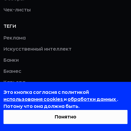
Чек-листы
ТЕГИ
Реклама
Искусственный интеллект
Банки
Бизнес
Карьера
Это кнопка согласия с политикой
Кибербезопасность
использования cookies
и
обработки данных
.
Дизайн
Потому что она должна быть.
HR
Понятно
Смотреть все