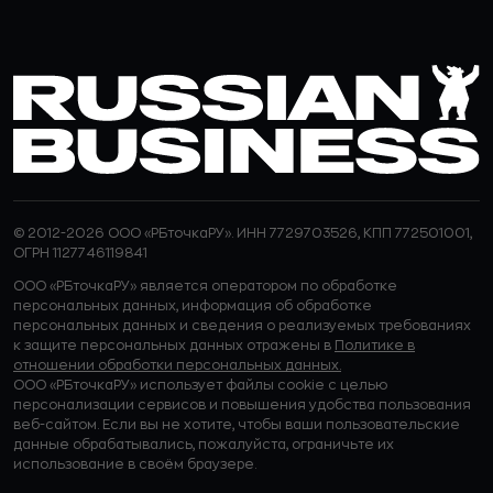
© 2012-2026 ООО «РБточкаРУ». ИНН 7729703526, КПП 772501001,
ОГРН 1127746119841
ООО «РБточкаРУ» является оператором по обработке
персональных данных, информация об обработке
персональных данных и сведения о реализуемых требованиях
к защите персональных данных отражены в
Политике в
отношении обработки персональных данных.
ООО «РБточкаРУ» использует файлы cookie с целью
персонализации сервисов и повышения удобства пользования
веб-сайтом. Если вы не хотите, чтобы ваши пользовательские
данные обрабатывались, пожалуйста, ограничьте их
использование в своём браузере.