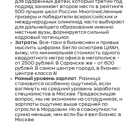
для одаренных детей, который третий год
подряд занимает второе место в рейтинге
500 лучших школ России. Многочисленные
призеры и победители всероссийских и
международных олимпиад часто выбирают
для дальнейшего образования именно
местные вузы, формируется сильный
кадровый потенциал.
Затраты.
Все-таки я бизнесмен и привык
мыслить цифрами. Бегло осмотрев ЦИАН,
вижу, что минимальная стоимость одного
квадратного метра офиса в мегаполисе –
от 2500 рублей. В Саранске же – от 600
рублей. В самом центре города, в бизнес-
центре класса А!
Разный уровень зарплат.
Разница
становится особенно ощутимой, если
взглянуть на средний уровень заработка
специалистов в Москве. Предвосхищая
вопрос, мы не экономим на сотрудниках, и
зарплаты ощутимо выше средней по
отрасли в Мордовии. Но в совокупности
сумма меньше, чем если бы я вел бизнес в
Москве.