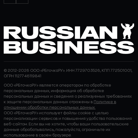
© 2012-2026 ООО «РБточкаРУ». ИНН 7729703526, КПП 772501001,
ОГРН 1127746119841
ООО «РБточкаРУ» является оператором по обработке
персональных данных, информация об обработке
персональных данных и сведения о реализуемых требованиях
к защите персональных данных отражены в
Политике в
отношении обработки персональных данных.
ООО «РБточкаРУ» использует файлы cookie с целью
персонализации сервисов и повышения удобства пользования
веб-сайтом. Если вы не хотите, чтобы ваши пользовательские
данные обрабатывались, пожалуйста, ограничьте их
использование в своём браузере.