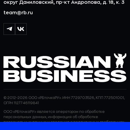
округ Даниловский, пр-кт Андропова, д. 18, к. 3
team@rb.ru
© 2012-2026 ООО «РБточкаРУ». ИНН 7729703526, КПП 772501001,
ОГРН 1127746119841
ООО «РБточкаРУ» является оператором по обработке
персональных данных, информация об обработке
персональных данных и сведения о реализуемых требованиях
к защите персональных данных отражены в
Политике в