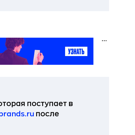
оторая поступает в
brands.ru
после