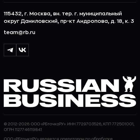
115432, г. Москва, вн. тер. г. муниципальный
округ Даниловский, пр-кт Андропова, д. 18, к. 3
team@rb.ru
© 2012-2026 ООО «РБточкаРУ». ИНН 7729703526, КПП 772501001,
ОГРН 1127746119841
ООО «РБточкаРУ» является оператором по обработке