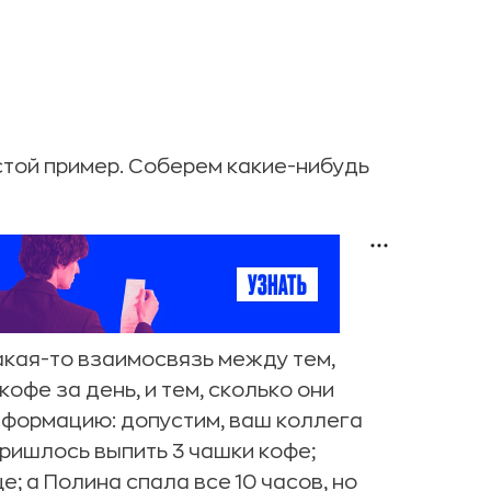
стой пример. Соберем какие-нибудь
какая-то взаимосвязь между тем,
офе за день, и тем, сколько они
нформацию: допустим, ваш коллега
пришлось выпить 3 чашки кофе;
; а Полина спала все 10 часов, но