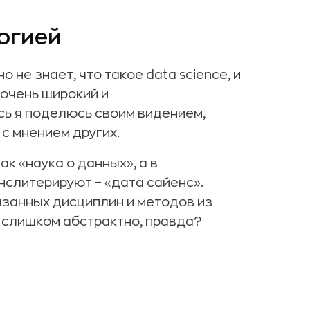
огией
о не знает, что такое data science, и
 очень широкий и
ь я поделюсь своим видением,
с мнением других.
ак «наука о данных», а в
нслитерируют – «дата сайенс».
занных дисциплин и методов из
 слишком абстрактно, правда?