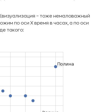
 (визуализация – тоже немаловажный
жим по оси X время в часах, а по оси
де такого: