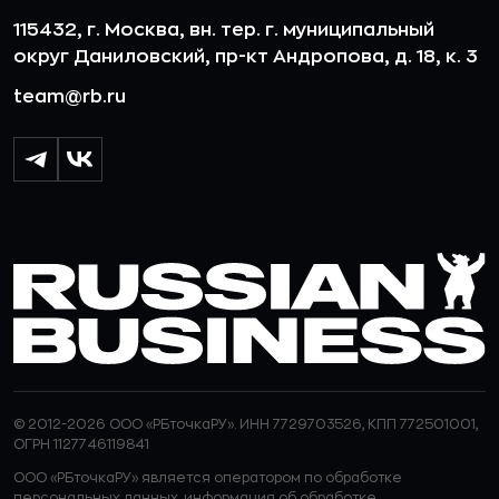
115432, г. Москва, вн. тер. г. муниципальный
округ Даниловский, пр-кт Андропова, д. 18, к. 3
team@rb.ru
© 2012-2026 ООО «РБточкаРУ». ИНН 7729703526, КПП 772501001,
ОГРН 1127746119841
ООО «РБточкаРУ» является оператором по обработке
персональных данных, информация об обработке