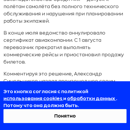
полётам самолёта без полного технического
обслуживания и нарушения при планировании
работы экипажей.
В конце июля ведомство аннулировало
сертификат авиакомпании. С 1 августа
перевозчик прекратил выполнять
коммерческие рейсы и приостановил продажу
билетов.
Комментируя это решение, Александр
Синельников назвал произошедшее своим
личным поражением и заявил, что ему не
Это кнопка согласия с политикой
удалось защитить авиакомпанию и повлиять на
использования cookies
и
обработки данных
.
принятое решение. При этом он заявил, что
Потому что она должна быть.
компания сможет выполнить все
Понятно
обязательства перед клиентами и партнёрами.