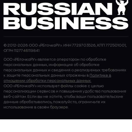
© 2012-2026 ООО «РБточкаРУ». ИНН 7729703526, КПП 772501001,
ОГРН 1127746119841
ООО «РБточкаРУ» является оператором по обработке
персональных данных, информация об обработке
персональных данных и сведения о реализуемых требованиях
к защите персональных данных отражены в
Политике в
отношении обработки персональных данных.
ООО «РБточкаРУ» использует файлы cookie с целью
персонализации сервисов и повышения удобства пользования
веб-сайтом. Если вы не хотите, чтобы ваши пользовательские
данные обрабатывались, пожалуйста, ограничьте их
использование в своём браузере.