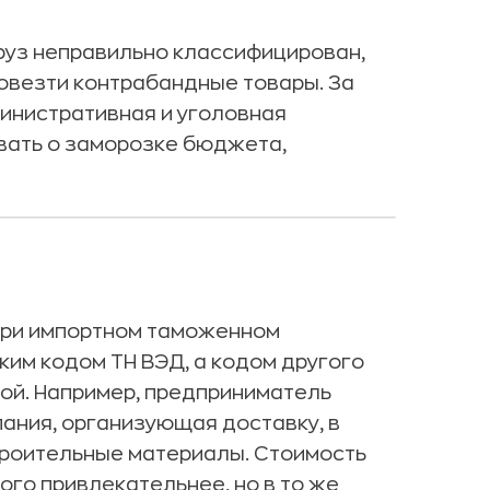
руз неправильно классифицирован,
овезти контрабандные товары. За
инистративная и уголовная
ывать о заморозке бюджета,
 при импортном таможенном
им кодом ТН ВЭД, а кодом другого
ой. Например, предприниматель
пания, организующая доставку, в
строительные материалы. Стоимость
го привлекательнее, но в то же