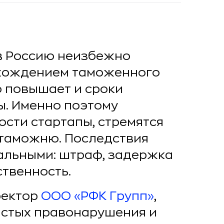
 в Россию неизбежно
охождением таможенного
о повышает и сроки
ы. Именно поэтому
ости стартапы, стремятся
 таможню. Последствия
чальными: штраф, задержка
ственность.
ректор
ООО «РФК Групп»
,
астых правонарушения и