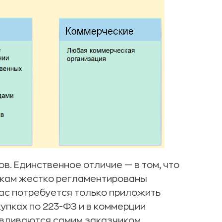
в. Единственное отличие — в том, что
явкам жестко регламентированы
вас потребуется только приложить
упках по 223-ФЗ и в коммерции
авливаются самим заказчиком.