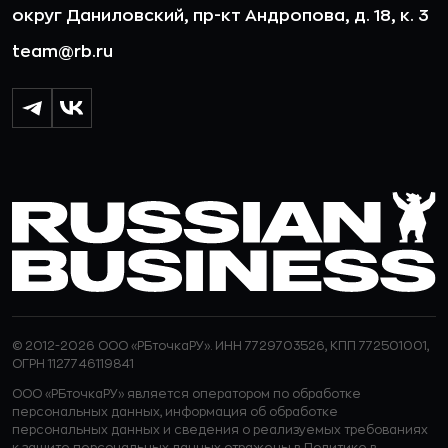
округ Даниловский, пр-кт Андропова, д. 18, к. 3
team@rb.ru
© 2012-2026 ООО «РБточкаРУ». ИНН 7729703526, КПП 772501001,
ОГРН 1127746119841
ООО «РБточкаРУ» является оператором по обработке
персональных данных, информация об обработке
персональных данных и сведения о реализуемых требованиях
к защите персональных данных отражены в
Политике в