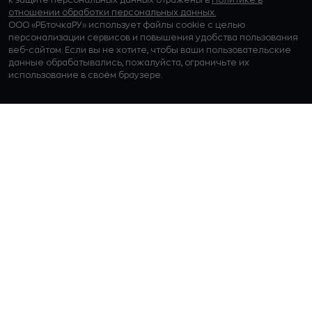
отношении обработки персональных данных.
ООО «РБточкаРУ» использует файлы cookie с целью
персонализации сервисов и повышения удобства пользования
веб-сайтом. Если вы не хотите, чтобы ваши пользовательские
данные обрабатывались, пожалуйста, ограничьте их
использование в своём браузере.