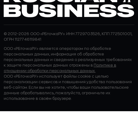
© 2012-2026 ООО «РБточкаРУ». ИНН 7729703526, КПП 772501001,
ОГРН 1127746119841
ООО «РБточкаРУ» является оператором по обработке
персональных данных, информация об обработке
персональных данных и сведения о реализуемых требованиях
к защите персональных данных отражены в
Политике в
отношении обработки персональных данных.
ООО «РБточкаРУ» использует файлы cookie с целью
персонализации сервисов и повышения удобства пользования
веб-сайтом. Если вы не хотите, чтобы ваши пользовательские
данные обрабатывались, пожалуйста, ограничьте их
использование в своём браузере.