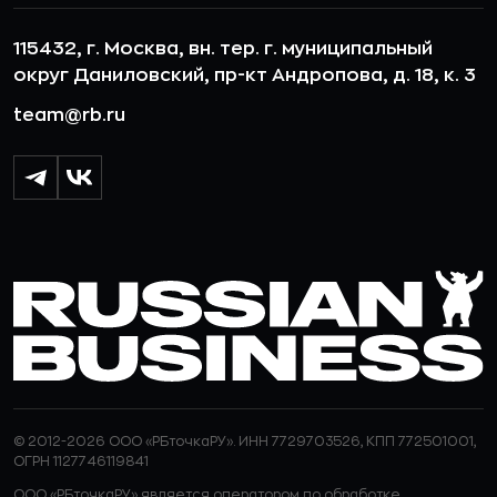
115432, г. Москва, вн. тер. г. муниципальный
округ Даниловский, пр-кт Андропова, д. 18, к. 3
team@rb.ru
© 2012-2026 ООО «РБточкаРУ». ИНН 7729703526, КПП 772501001,
ОГРН 1127746119841
ООО «РБточкаРУ» является оператором по обработке