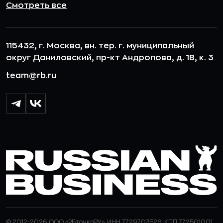
Смотреть все
115432, г. Москва, вн. тер. г. муниципальный
округ Даниловский, пр-кт Андропова, д. 18, к. 3
team@rb.ru
© 2012-2026 ООО «РБточкаРУ». ИНН 7729703526, КПП 772501001,