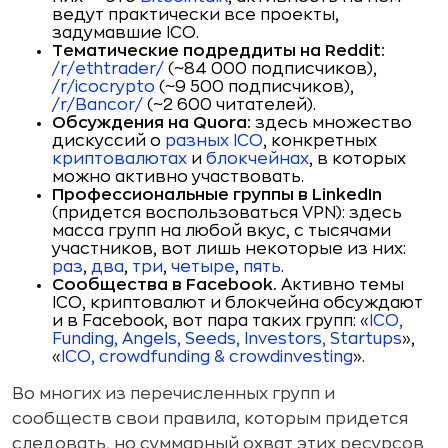
ведут практически все проекты,
задумавшие ICO.
Тематические подреддиты на Reddit:
/r/ethtrader/
(~84 000 подписчиков),
/r/icocrypto
(~9 500 подписчиков),
/r/Bancor/
(~2 600 читателей).
Обсуждения на Quora:
здесь множество
дискуссий о
разных ICO
, конкретных
криптовалютах
и
блокчейнах
, в которых
можно активно участвовать.
Профессиональные группы в LinkedIn
(придется воспользоваться VPN): здесь
масса групп на любой вкус, с тысячами
участников, вот лишь некоторые из них:
раз
,
два
,
три
,
четыре
,
пять
.
Сообщества в Facebook.
Активно темы
ICO, криптовалют и блокчейна обсуждают
и в Facebook, вот пара таких групп: «
ICO,
Funding, Angels, Seeds, Investors, Startups
»,
«
ICO, crowdfunding & crowdinvesting
».
Во многих из перечисленных групп и
сообществ свои правила, которым придется
следовать, но суммарный охват этих ресурсов