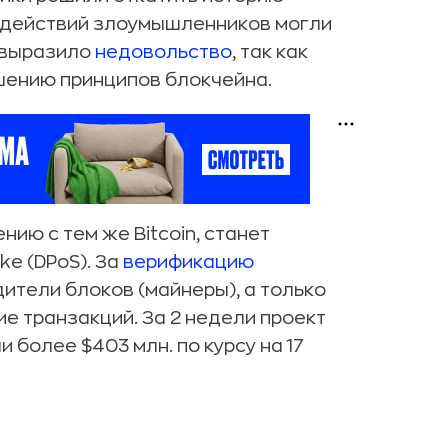
т действий злоумышленников могли
 выразило
недовольство
, так как
ушению принципов блокчейна.
ию с тем же Bitcoin, станет
ke (DPoS). За
верификацию
ители блоков (майнеры), а только
е транзакций. За 2 недели проект
ли более $403 млн. по курсу на 17