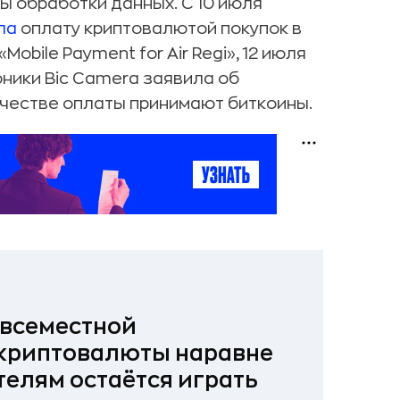
ы обработки данных. С 10 июля
ла
оплату криптовалютой покупок в
obile Payment for Air Regi», 12 июля
ники Bic Camera заявила об
ачестве оплаты принимают биткоины.
овсеместной
 криптовалюты наравне
елям остаётся играть