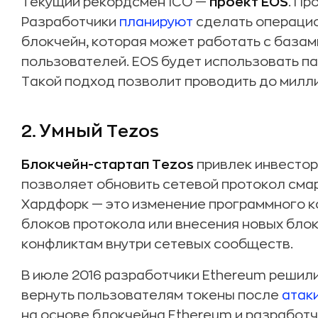
Текущий рекордсмен ICO —
проект EOS
. Пр
Разработчики
планируют
сделать операцио
блокчейн, которая может работать с база
пользователей. EOS будет использовать п
Такой подход позволит проводить до милли
2. Умный Tezos
Блокчейн-стартап Tezos
привлек инвестор
позволяет обновить сетевой протокол сма
Хардфорк — это изменение программного к
блоков протокола или внесения новых блок
конфликтам внутри сетевых сообществ.
В июле 2016 разработчики Ethereum решил
вернуть пользователям токены после
атак
на основе блокчейна Ethereum и разработ