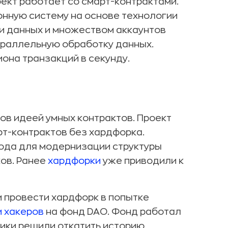
оект работает со смарт-контрактами.
нную систему на основе технологии
ми данных и множеством аккаунтов
араллельную обработку данных.
она транзакций в секунду.
ов идеей умных контрактов. Проект
рт-контрактов без хардфорка.
ода для модернизации структуры
ов. Ранее
хардфорки
уже приводили к
и провести хардфорк в попытке
и хакеров
на фонд DAO. Фонд работал
чики решили откатить историю