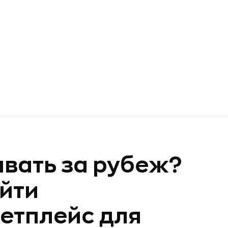
вать за рубеж?
айти
етплейс для