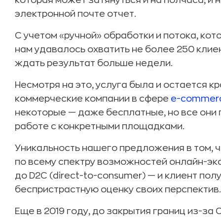
которая может затянуться и на полчаса, и н
электронной почте отчет.
С учетом «ручной» обработки и потока, кото
нам удавалось охватить не более 250 клие
ждать результат больше недели.
Несмотря на это, услуга была и остается к
коммерческие компании в сфере
e-commer
некоторые — даже бесплатные, но все они 
работе с конкретными площадками.
Уникальность нашего предложения в том, 
по всему спектру возможностей онлайн-экспо
до D2C (direct-to-consumer) — и клиент по
беспристрастную оценку своих перспектив.
Еще в 2019 году, до закрытия границ из-за 