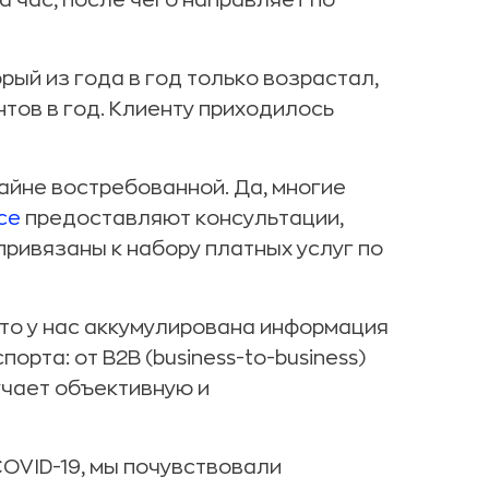
а час, после чего направляет по
рый из года в год только возрастал,
нтов в год. Клиенту приходилось
райне востребованной. Да, многие
ce
предоставляют консультации,
привязаны к набору платных услуг по
что у нас аккумулирована информация
рта: от В2В (business-to-business)
лучает объективную и
COVID-19, мы почувствовали