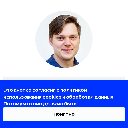
Это кнопка согласия с политикой
Хорошее название доклада часто
использования cookies
и
обработки данных
.
получается благодаря попаданию в
Потому что она должна быть.
хайп текущего момента,
Понятно
использованию мема или
балансированию на грани