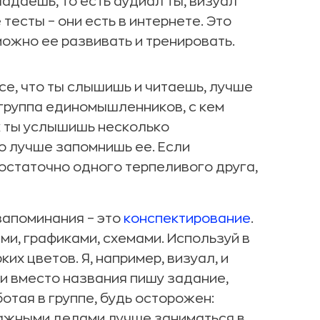
адаешь, то есть аудиал ты, визуал
тесты – они есть в интернете. Это
можно ее развивать и тренировать.
се, что ты слышишь и читаешь, лучше
 группа единомышленников, с кем
к ты услышишь несколько
о лучше запомнишь ее. Если
остаточно одного терпеливого друга,
апоминания – это
конспектирование
.
и, графиками, схемами. Используй в
их цветов. Я, например, визуал, и
и вместо названия пишу задание,
отая в группе, будь осторожен:
важными делами лучше заниматься в