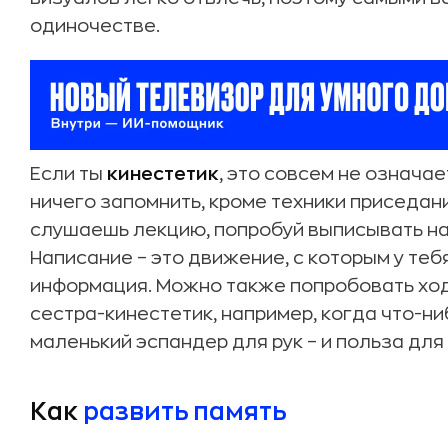
одиночестве.
Если ты
кинестетик
, это совсем не означае
ничего запомнить, кроме техники приседани
слушаешь лекцию, попробуй выписывать н
Написание – это движение, с которым у те
информация. Можно также попробовать ходи
сестра-кинестетик, например, когда что-ни
маленький эспандер для рук – и польза для
Как
развить память