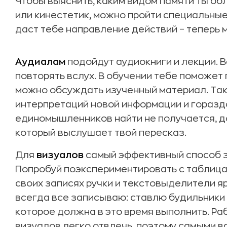
Чтобы выяснить, каким видом памяти ты обл
или кинестетик, можно пройти специальные 
даст тебе направление действий – теперь 
Аудиалам
подойдут аудиокниги и лекции. В
повторять вслух. В обучении тебе поможет
можно обсуждать изученный материал. Та
интерпретаций новой информации и горазд
единомышленников найти не получается, д
который выслушает твой пересказ.
Для
визуалов
самый эффективный способ з
Попробуй поэкспериментировать с таблицам
своих записях ручки и текстовыделители ярк
всегда все записываю: ставлю будильники 
которое должна в это время выполнить. Раб
визуалов легко отвлечь, поэтому самыми 