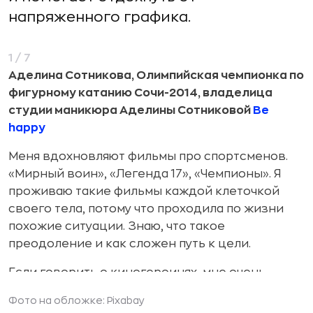
напряженного графика.
1/7
Аделина Сотникова, Олимпийская чемпионка по
А
й
фигурному катанию Сочи-2014, владелица
п
cтудии маникюра Аделины Сотниковой
Be
М
happy
г
Меня вдохновляют фильмы про спортсменов.
в
«Мирный воин», «Легенда 17», «Чемпионы». Я
ч
проживаю такие фильмы каждой клеточкой
В
своего тела, потому что проходила по жизни
«
похожие ситуации. Знаю, что такое
г
преодоление и как сложен путь к цели.
п
Если говорить о киногероинях, мне очень
т
ь
нравится Коко Шанель, которую сыграла Одри
р
Фото на обложке:
Pixabay
Тоту. Она как раз пример большого таланта,
с