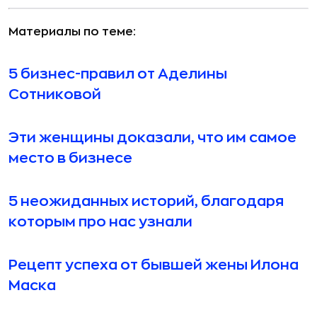
целеустремленности и силы. Невзирая на
б
преграды и трудности, она добилась своего,
в
Материалы по теме:
заслужила признание и стала частью истории.
с
к
5 бизнес-правил от Аделины
д
Сотниковой
ин
Эти женщины доказали, что им самое
место в бизнесе
5 неожиданных историй, благодаря
!
которым про нас узнали
Рецепт успеха от бывшей жены Илона
Маска