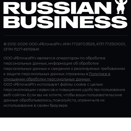
© 2012-2026 ООО «РБточкаРУ». ИНН 7729703526, КПП 772501001,
ОГРН 1127746119841
ООО «РБточкаРУ» является оператором по обработке
персональных данных, информация об обработке
персональных данных и сведения о реализуемых требованиях
к защите персональных данных отражены в
Политике в
отношении обработки персональных данных.
ООО «РБточкаРУ» использует файлы cookie с целью
персонализации сервисов и повышения удобства пользования
веб-сайтом. Если вы не хотите, чтобы ваши пользовательские
данные обрабатывались, пожалуйста, ограничьте их
использование в своём браузере.