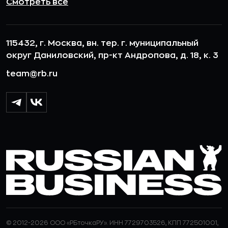
Смотреть все
115432, г. Москва, вн. тер. г. муниципальный
округ Даниловский, пр-кт Андропова, д. 18, к. 3
team@rb.ru
© 2012-2026 ООО «РБточкаРУ». ИНН 7729703526, КПП 772501001,