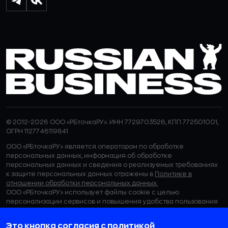
© 2012-2026 ООО «РБточкаРУ». ИНН 7729703526, КПП 772501001,
ОГРН 1127746119841
ООО «РБточкаРУ» является оператором по обработке
персональных данных, информация об обработке
персональных данных и сведения о реализуемых требованиях
к защите персональных данных отражены в
Политике в
отношении обработки персональных данных.
ООО «РБточкаРУ» использует файлы cookie с целью
персонализации сервисов и повышения удобства пользования
веб-сайтом. Если вы не хотите, чтобы ваши пользовательские
данные обрабатывались, пожалуйста, ограничьте их
Это кнопка согласия с политикой