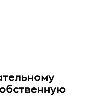
ательному
собственную