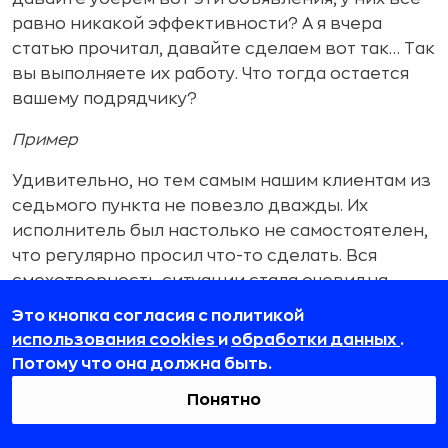
равно никакой эффективности? А я вчера
статью прочитал, давайте сделаем вот так… Так
вы выполняете их работу. Что тогда остается
вашему подрядчику?
Пример
Удивительно, но тем самым нашим клиентам из
седьмого пункта не повезло дважды. Их
исполнитель был настолько не самостоятелен,
что регулярно просил что-то сделать. Вся
смехотворность ситуации стала очевидна
только тогда, когда отдел маркетинга вместе с
Это кнопка согласия с политикой
директором по экономике и финансам,
использования cookies
и
обработки данных
.
вооружившись выгрузкой отчета из «Яндекса»
Потому что она должна быть.
в Exel и блокнотами с ручкой, пытались понять,
Понятно
какие кампании можно отключить для
экономии средств.