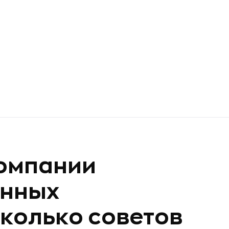
компании
анных
сколько советов