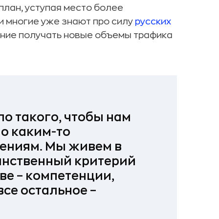
план, уступая место более
и многие уже знают про силу
русских
ание получать новые объемы трафика
ло такого, чтобы нам
по каким-то
ениям. Мы живем в
инственный критерий
ве – компетенции,
все остальное –