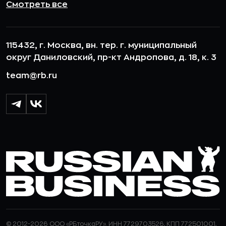
Смотреть все
115432, г. Москва, вн. тер. г. муниципальный
округ Даниловский, пр-кт Андропова, д. 18, к. 3
team@rb.ru
© 2012-2026 ООО «РБточкаРУ». ИНН 7729703526, КПП 772501001,