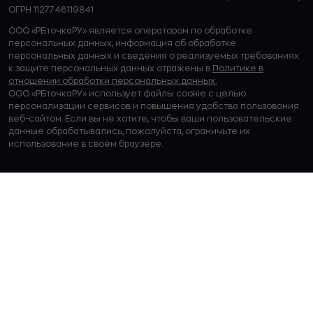
ОГРН 1127746119841
ООО «РБточкаРУ» является оператором по обработке
персональных данных, информация об обработке
персональных данных и сведения о реализуемых требованиях
к защите персональных данных отражены в
Политике в
отношении обработки персональных данных.
ООО «РБточкаРУ» использует файлы cookie с целью
персонализации сервисов и повышения удобства пользования
веб-сайтом. Если вы не хотите, чтобы ваши пользовательские
данные обрабатывались, пожалуйста, ограничьте их
использование в своём браузере.