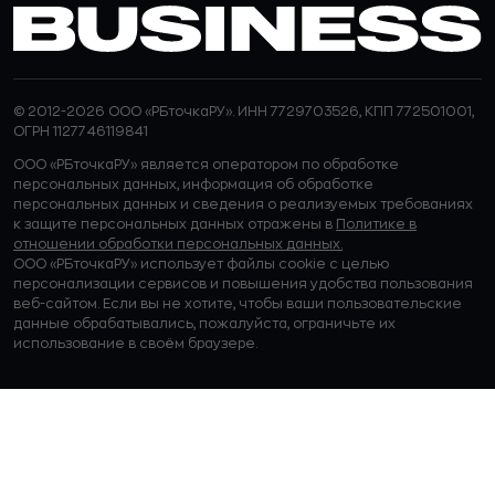
© 2012-2026 ООО «РБточкаРУ». ИНН 7729703526, КПП 772501001,
ОГРН 1127746119841
ООО «РБточкаРУ» является оператором по обработке
персональных данных, информация об обработке
персональных данных и сведения о реализуемых требованиях
к защите персональных данных отражены в
Политике в
отношении обработки персональных данных.
ООО «РБточкаРУ» использует файлы cookie с целью
персонализации сервисов и повышения удобства пользования
веб-сайтом. Если вы не хотите, чтобы ваши пользовательские
данные обрабатывались, пожалуйста, ограничьте их
использование в своём браузере.