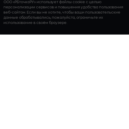
ООО «РБточкаРУ» использует файлы cookie с целью
персонализации сервисов и повышения удобства пользования
веб-сайтом. Если вы не хотите, чтобы ваши пользовательские
данные обрабатывались, пожалуйста, ограничьте их
использование в своём браузере.