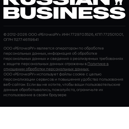
© 2012-2026 ООО «РБточкаРУ». ИНН 7729703526, КПП 772501001,
ОГРН 1127746119841
ООО «РБточкаРУ» является оператором по обработке
персональных данных, информация об обработке
персональных данных и сведения о реализуемых требованиях
к защите персональных данных отражены в
Политике в
отношении обработки персональных данных.
ООО «РБточкаРУ» использует файлы cookie с целью
персонализации сервисов и повышения удобства пользования
веб-сайтом. Если вы не хотите, чтобы ваши пользовательские
данные обрабатывались, пожалуйста, ограничьте их
использование в своём браузере.