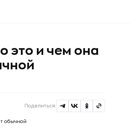
о это и чем она
ычной
Поделиться: