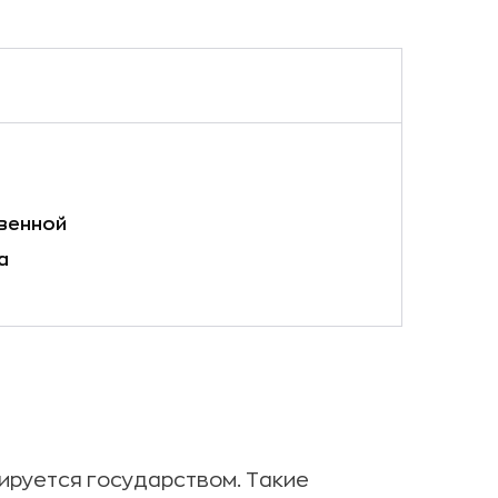
твенной
а
ируется государством. Такие