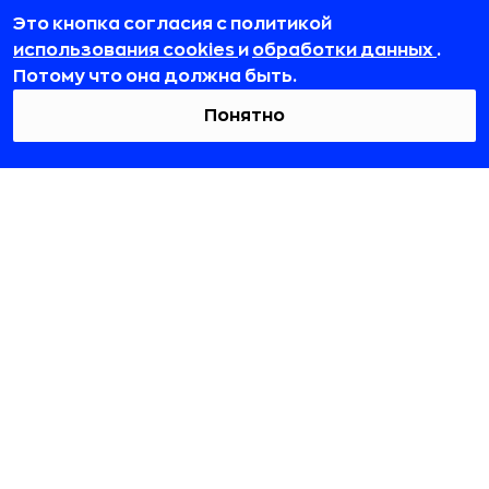
HR
Это кнопка согласия с политикой
использования cookies
и
обработки данных
.
Смотреть все
Потому что она должна быть.
Понятно
115432, г. Москва, вн. тер. г. муниципальный
округ Даниловский, пр-кт Андропова, д. 18, к. 3
team@rb.ru