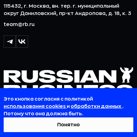
115432, г. Москва, вн. тер. г. муниципальный
округ Даниловский, пр-кт Андропова, д. 18, к. 3
team@rb.ru
Это кнопка согласия с политикой
использования cookies
и
обработки данных
.
Потому что она должна быть.
© 2012-2026 ООО «РБточкаРУ». ИНН 7729703526, КПП 772501001,
ОГРН 1127746119841
Понятно
ООО «РБточкаРУ» является оператором по обработке
персональных данных, информация об обработке